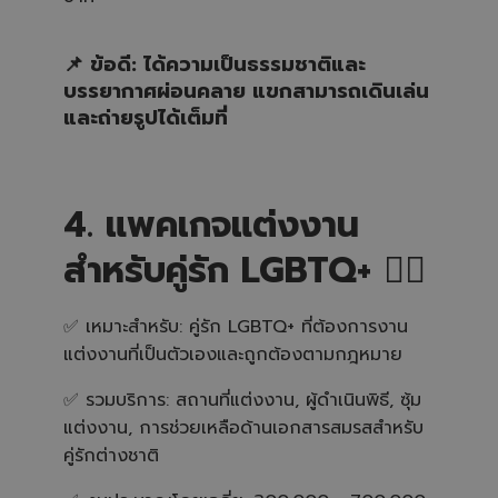
📌 ข้อดี: ได้ความเป็นธรรมชาติและ
บรรยากาศผ่อนคลาย แขกสามารถเดินเล่น
และถ่ายรูปได้เต็มที่
4. แพคเกจแต่งงาน
สำหรับคู่รัก LGBTQ+ 🏳️‍🌈
✅ เหมาะสำหรับ: คู่รัก LGBTQ+ ที่ต้องการงาน
แต่งงานที่เป็นตัวเองและถูกต้องตามกฎหมาย
✅ รวมบริการ: สถานที่แต่งงาน, ผู้ดำเนินพิธี, ซุ้ม
แต่งงาน, การช่วยเหลือด้านเอกสารสมรสสำหรับ
คู่รักต่างชาติ