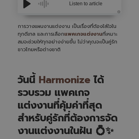
Listen to article
A
u
d
การวางแผนงานแต่งงาน เป็นเรื่องที่ต้องใส่ใจใน
i
o
ทุกดีเทล และการเลือก
แพคเกจแต่งงาน
ที่เหมาะ
i
s
สมจะช่วยให้ทุกอย่างง่ายขึ้น ไม่ว่าคุณจะเป็นคู่รัก
g
e
ชาวไทยหรือต่างชาติ
n
e
r
a
t
e
d
วันนี้
Harmonize
ได้
b
y
A
รวบรวม แพคเกจ
I
a
n
d
แต่งงานที่คุ้มค่าที่สุด
m
a
y
สำหรับคู่รักที่ต้องการจัด
h
a
v
e
งานแต่งงานในฝัน 💍✨
s
li
g