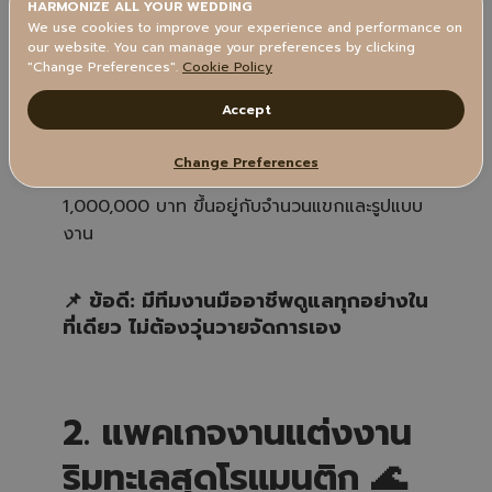
✅ เหมาะสำหรับ: คู่รักที่ต้องการความสะดวกและ
HARMONIZE ALL YOUR WEDDING
We use cookies to improve your experience and performance on
บริการครบวงจร
our website. You can manage your preferences by clicking
"Change Preferences".
Cookie Policy
✅ รวมบริการ: สถานที่จัดงาน, อาหารและเครื่อง
ดื่ม, ทีมงานดูแลพิธีการ, ตกแต่ง, ห้องพักสำหรับ
Accept
คู่บ่าวสาว
Change Preferences
✅ งบประมาณโดยเฉลี่ย: 500,000 -
1,000,000 บาท ขึ้นอยู่กับจำนวนแขกและรูปแบบ
งาน
📌 ข้อดี: มีทีมงานมืออาชีพดูแลทุกอย่างใน
ที่เดียว ไม่ต้องวุ่นวายจัดการเอง
2. แพคเกจงานแต่งงาน
ริมทะเลสุดโรแมนติก 🌊