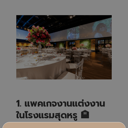
h
t
p
r
o
n
u
n
c
i
a
ti
o
n
n
u
a
n
c
e
s
.
1. แพคเกจงานแต่งงาน
ในโรงแรมสุดหรู 🏨