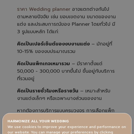
h
t
ราคา Wedding planner
อาจแตกต่างกันไป
p
r
ตามหลายปัจจัย เช่น ขอบเขตงาน ขนาดของงาน
o
n
u
แต่ง และประสบการณ์ของ Planner โดยทั่วไป มี
n
c
3 รูปแบบหลัก ได้แก่:
i
a
ti
คิดเป็นเปอร์เซ็นต์ของงบงานแต่ง
– มักอยู่ที่
o
n
10-15% ของงบประมาณรวม
n
u
a
n
คิดเป็นแพ็กเกจเหมารวม
– มีราคาตั้งแต่
c
e
50,000 - 300,000 บาทขึ้นไป ขึ้นอยู่กับบริการ
s
.
ที่รวมอยู่
คิดเป็นรายชั่วโมงหรือรายวัน
– เหมาะสำหรับ
งานแต่งเล็กๆ หรือเฉพาะบางส่วนของงาน
หากต้องการบริการแบบครบวงจร การเลือกแพ็ก
เกจ Wedding Planner จะช่วยให้คุณได้รับการ
HARMONIZE ALL YOUR WEDDING
ดูแลตั้งแต่ต้นจนจบงานค่ะ
We use cookies to improve your experience and performance on
our website. You can manage your preferences by clicking