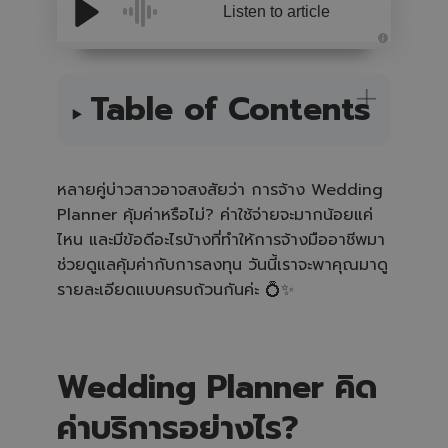
Listen to article
A
u
d
i
Table of Contents
o
i
s
g
e
n
e
หลายคู่บ่าวสาวอาจสงสัยว่า การจ้าง Wedding
r
a
Planner คุ้มค่าหรือไม่? ค่าใช้จ่ายจะมากน้อยแค่
t
e
ไหน และมีข้อดีอะไรบ้างที่ทำให้การจ้างมืออาชีพมา
d
b
y
ช่วยดูแลคุ้มค่ากับการลงทุน วันนี้เราจะพาคุณมาดู
A
I
รายละเอียดแบบครบถ้วนกันค่ะ 💍✨
a
n
d
m
a
y
h
Wedding Planner คิด
a
v
e
ค่าบริการอย่างไร?
s
li
g