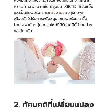
สังคมมีความเปิดกว้างและยอมรับในความหลาก
p
r
หลายทางเพศมากขึ้น มีชุมชน LGBTQ ที่เข้มแข็ง
o
n
และเป็นที่ยอมรับ
การแต่งงาน
ของคู่รักเพศ
u
n
เดียวกันได้รับการสนับสนุนและยอมรับมากขึ้น
c
i
โดยเฉพาะในกลุ่มคนรุ่นใหม่ที่มีทัศนคติที่เปิดกว้าง
a
ti
และทันสมัย
o
n
n
u
a
n
c
e
s
.
2. ทัศนคติที่เปลี่ยนแปลง