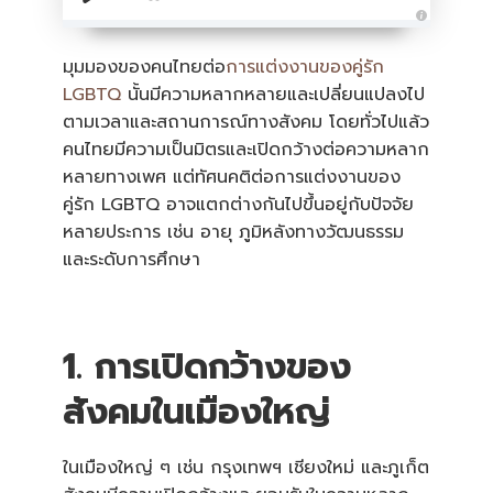
A
u
d
มุมมองของคนไทยต่อ
การแต่งงานของคู่รัก
i
o
LGBTQ
นั้นมีความหลากหลายและเปลี่ยนแปลงไป
i
s
ตามเวลาและสถานการณ์ทางสังคม โดยทั่วไปแล้ว
g
e
คนไทยมีความเป็นมิตรและเปิดกว้างต่อความหลาก
n
e
หลายทางเพศ แต่ทัศนคติต่อการแต่งงานของ
r
a
คู่รัก LGBTQ อาจแตกต่างกันไปขึ้นอยู่กับปัจจัย
t
e
หลายประการ เช่น อายุ ภูมิหลังทางวัฒนธรรม
d
b
และระดับการศึกษา
y
A
I
a
n
d
m
1. การเปิดกว้างของ
a
y
h
a
สังคมในเมืองใหญ่
v
e
s
li
g
ในเมืองใหญ่ ๆ เช่น กรุงเทพฯ เชียงใหม่ และภูเก็ต
h
t