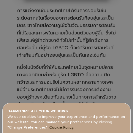
A
u
d
การแต่งงานในประเทศไทยได้รับการยอมรับใน
i
o
ระดับสากลในเรื่องของการต้อนรับที่อบอุ่นและเป็น
i
s
มิตร ชาวไทยมีความภูมิใจในวัฒนธรรมการต้อนรับ
g
e
ที่ใส่ใจและเคารพในความเป็นส่วนตัวของผู้อื่น ซึ่งไม่
n
e
เพียงแค่คู่รักต่างชาติทั่วไปเท่านั้นที่รู้สึกถึงการ
r
a
ต้อนรับนี้ แต่คู่รัก LGBTQ ก็จะได้รับการต้อนรับที่
t
e
เท่าเทียมกันอย่างอบอุ่นและเป็นกันเองเช่นกัน
d
b
y
หนึ่งในปัจจัยที่ทำให้ประเทศไทยเป็นจุดหมายปลาย
A
I
a
ทางยอดนิยมสำหรับคู่รัก LGBTQ คือความเปิด
n
d
กว้างและการยอมรับในความหลากหลายทางเพศ
m
a
แม้ว่าประเทศไทยยังไม่มีการรับรองการแต่งงาน
y
h
ของคู่รักเพศเดียวกันอย่างเป็นทางการสำหรับชาว
a
v
ต่างชาติ แต่สังคมไทยนั้นแสดงให้เห็นถึงความ
e
s
HARMONIZE ALL YOUR WEDDING
ยอมรับในความหลากหลายมากขึ้นในช่วงหลายปีที่
li
g
We use cookies to improve your experience and performance on
ผ่านมา
h
our website. You can manage your preferences by clicking
t
p
"Change Preferences".
Cookie Policy
r