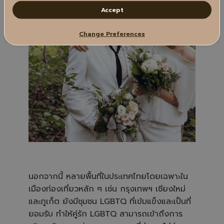
o
n
Accept
u
n
c
i
Change Preferences
a
ti
o
n
n
u
a
n
c
e
s
.
นอกจากนี้ หลายพื้นที่ในประเทศไทยโดยเฉพาะใน
เมืองท่องเที่ยวหลัก ๆ เช่น กรุงเทพฯ เชียงใหม่
และภูเก็ต ยังมีชุมชน LGBTQ ที่เข้มแข็งและเป็นที่
ยอมรับ ทำให้คู่รัก LGBTQ สามารถเข้าถึงการ