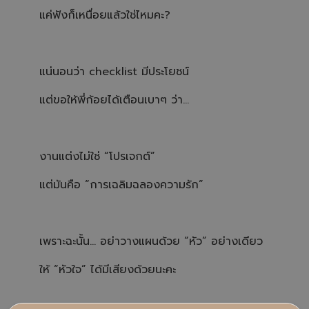
h
t
แค่ฟังก็เหนื่อยแล้วใช่ไหมคะ?
p
r
o
n
u
n
แน่นอนว่า checklist มีประโยชน์
c
i
a
ti
แต่ขอให้พี่ก้อยได้เตือนเบาๆ ว่า…
o
n
n
u
a
n
c
งานแต่งไม่ใช่ “โปรเจกต์”
e
s
.
แต่มันคือ “การเฉลิมฉลองความรัก”
เพราะฉะนั้น… อย่าวางแผนด้วย “หัว” อย่างเดียว
ให้ “หัวใจ” ได้มีเสียงด้วยนะคะ