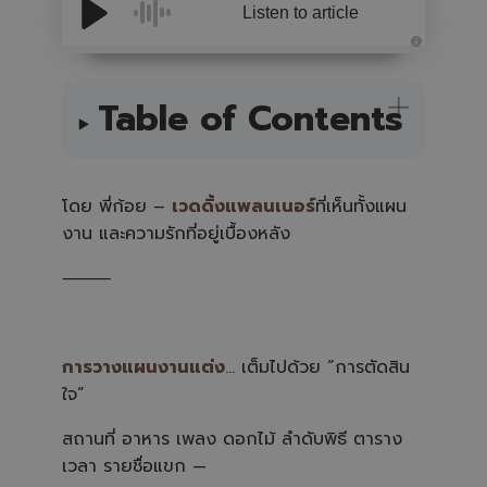
Listen to article
A
u
d
i
Table of Contents
o
i
s
g
e
n
e
โดย พี่ก้อย –
เวดดิ้งแพลนเนอร์
ที่เห็นทั้งแผน
r
a
งาน และความรักที่อยู่เบื้องหลัง
t
e
d
b
⸻
y
A
I
a
n
d
m
การวางแผนงานแต่ง
… เต็มไปด้วย “การตัดสิน
a
y
ใจ”
h
a
v
สถานที่ อาหาร เพลง ดอกไม้ ลำดับพิธี ตาราง
e
s
เวลา รายชื่อแขก —
li
g