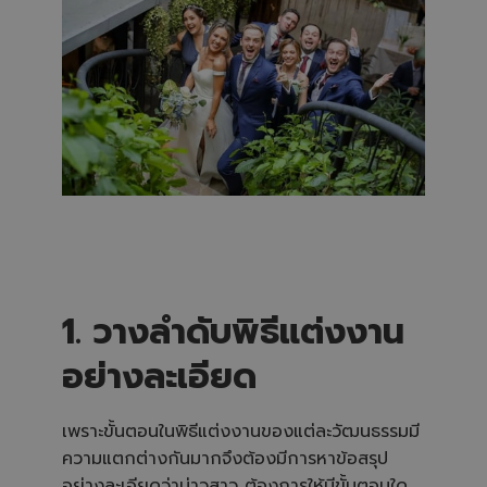
h
t
p
r
o
n
u
n
c
i
a
ti
o
n
n
u
a
n
c
e
s
.
1. วางลำดับพิธีแต่งงาน
อย่างละเอียด
‍เพราะขั้นตอนในพิธีแต่งงานของแต่ละวัฒนธรรมมี
ความแตกต่างกันมากจึงต้องมีการหาข้อสรุป
อย่างละเอียดว่าบ่าวสาว ต้องการให้มีขั้นตอนใด