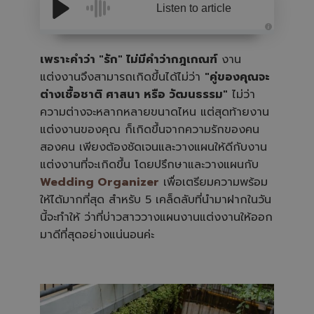
Listen to article
A
u
d
เพราะคำว่า "รัก" ไม่มีคำว่ากฎเกณฑ์
งาน
i
o
แต่งงานจึงสามารถเกิดขึ้นได้ไม่ว่า
"คู่ของคุณจะ
i
s
ต่างเชื้อชาติ ศาสนา หรือ วัฒนธรรม"
ไม่ว่า
g
e
ความต่างจะหลากหลายขนาดไหน แต่สุดท้ายงาน
n
e
แต่งงานของคุณ ก็เกิดขึ้นจากความรักของคน
r
a
สองคน เพียงต้องชัดเจนและวางแผนให้ดีกับงาน
t
e
แต่งงานที่จะเกิดขึ้น โดยปรึกษาและวางแผนกับ
d
b
Wedding Organizer
เพื่อเตรียมความพร้อม
y
A
ให้ได้มากที่สุด สำหรับ 5 เคล็ดลับที่นำมาฝากในวัน
I
a
นี้จะทำให้ ว่าที่บ่าวสาววางแผนงานแต่งงานให้ออก
n
d
มาดีที่สุดอย่างแน่นอนค่ะ
m
a
y
h
a
v
e
s
li
g