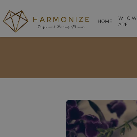
WHO W
HOME
ARE