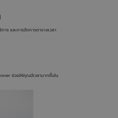
d
m
a
y
น
h
a
v
e
s
บริการ และการจัดการตารางเวลา
li
g
h
t
p
r
o
n
u
n
c
i
a
ti
o
ner ช่วยให้คุณมีเวลามากขึ้นใน
n
n
u
a
n
c
e
s
.